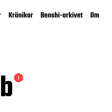
r
Krönikor
Benshi-arkivet
Om
bb
1