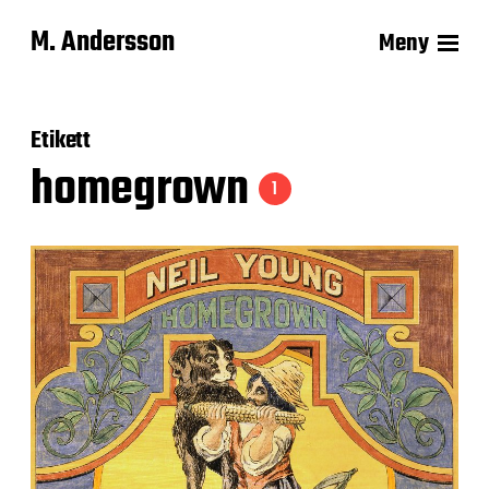
M. Andersson
Meny
Etikett
homegrown
1