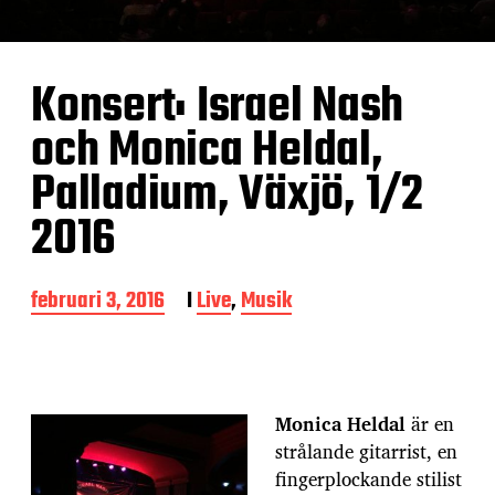
Konsert: Israel Nash
och Monica Heldal,
Palladium, Växjö, 1/2
2016
I
februari 3, 2016
I
Live
,
Musik
n
l
ä
g
g
Monica Heldal
är en
s
strålande gitarrist, en
d
a
fingerplockande stilist