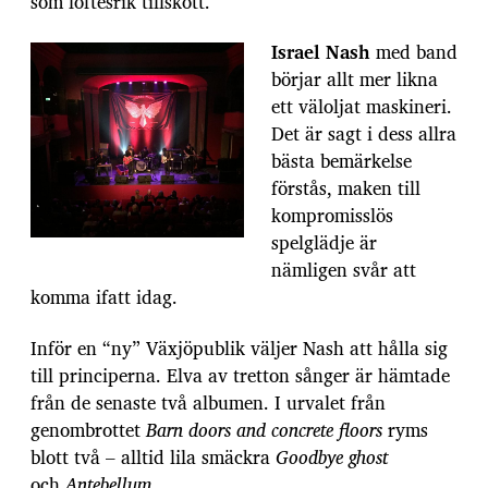
som löftesrik tillskott.
Israel Nash
med band
börjar allt mer likna
ett väloljat maskineri.
Det är sagt i dess allra
bästa bemärkelse
förstås, maken till
kompromisslös
spelglädje är
nämligen svår att
komma ifatt idag.
Inför en “ny” Växjöpublik väljer Nash att hålla sig
till principerna. Elva av tretton sånger är hämtade
från de senaste två albumen. I urvalet från
genombrottet
Barn doors and concrete floors
ryms
blott två – alltid lila smäckra
Goodbye ghost
och
Antebellum
.