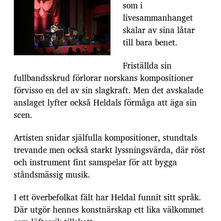
t
som i
u
livesammanhanget
m
skalar av sina låtar
till bara benet.
Friställda sin
fullbandsskrud förlorar norskans kompositioner
förvisso en del av sin slagkraft. Men det avskalade
anslaget lyfter också Heldals förmåga att äga sin
scen.
Artisten snidar själfulla kompositioner, stundtals
trevande men också starkt lyssningsvärda, där röst
och instrument fint samspelar för att bygga
ståndsmässig musik.
I ett överbefolkat fält har Heldal funnit sitt språk.
Där utgör hennes konstnärskap ett lika välkommet