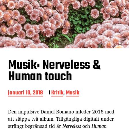
Musik: Nerveless &
Human touch
I
januari 10, 2018
I
Kritik
,
Musik
n
l
ä
Den impulsive Daniel Romano inleder 2018 med
g
att släppa två album. Tillgängliga digitalt under
g
strängt begränsad tid är
Nerveless
och
Human
s