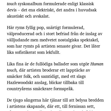
d
touch
syskonalbum formulerade enligt klassisk
a
devis – det ena elektriskt, det andra i huvudsak
t
akustiskt och avskalat.
u
m
Här ryms fyllig pop, snärtigt formulerad,
välproducerad och i stort befriad från de inslag av
välljudande men medvetet nostalgiska spektakel,
som har rymts på artisten senaste givar. Det låter
lika sofistikerat som lekfullt.
Lika fina är de fullödiga ballader som utgör
Human
touch,
där artisten broderar ett lapptäcke av
smäcker folk, och samtidigt, med ett slags
Hazlewoodskt anslag, blickar tillbaka till
countryårens smäckrare formspråk.
De tjugo sångerna här tjänar till att belysa bredden
i artistens skapande, där ett, till fernissan sett,